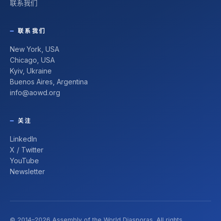
联系我们
联系我们
New York, USA
Chicago, USA
Kyiv, Ukraine
Buenos Aires, Argentina
info@aowd.org
关注
LinkedIn
X / Twitter
YouTube
Newsletter
© 2014–2026 Assembly of the World Diasporas. All rights