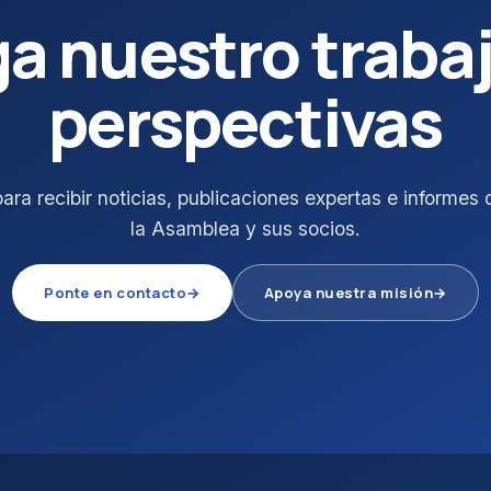
ga nuestro trabaj
perspectivas
ara recibir noticias, publicaciones expertas e informe
la Asamblea y sus socios.
Ponte en contacto
→
Apoya nuestra misión
→