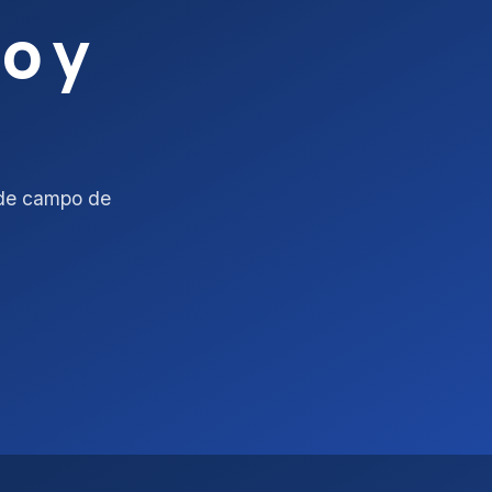
o y
s de campo de