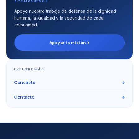
ACOMPÁÑENOS
Apoye nuestro trabajo de defensa de la dignidad
humana, la igualdad y la seguridad de cada
comunidad.
Apoyar la misión
→
EXPLORE MÁS
Concepto
→
Contacto
→