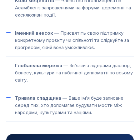
Коло меценатів
— Членство в колі меценатів
Асамблеї із запрошеннями на форуми, церемонії та
ексклюзивні події.
Іменний внесок
— Присвятіть свою підтримку
конкретному проєкту чи спільноті та слідкуйте за
прогресом, який вона уможливлює.
Глобальна мережа
— Зв’язки з лідерами діаспор,
бізнесу, культури та публічної дипломатії по всьому
світу.
Тривала спадщина
— Ваше ім’я буде записане
серед тих, хто допомагає будувати мости між
народами, культурами та націями.