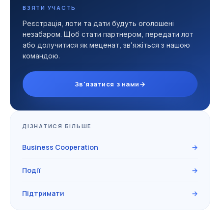
ВЗЯТИ УЧАСТЬ
Реєстрація, лоти та дати будуть оголошені
незабаром. Щоб стати партнером, передати лот
або долучитися як меценат, звʼяжіться з нашою
командою.
Зв'язатися з нами
→
ДІЗНАТИСЯ БІЛЬШЕ
Business Cooperation
→
Події
→
Підтримати
→