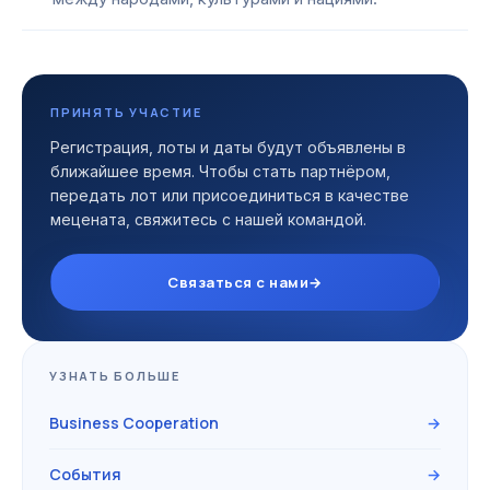
ПРИНЯТЬ УЧАСТИЕ
Регистрация, лоты и даты будут объявлены в
ближайшее время. Чтобы стать партнёром,
передать лот или присоединиться в качестве
мецената, свяжитесь с нашей командой.
Связаться с нами
→
УЗНАТЬ БОЛЬШЕ
Business Cooperation
→
События
→