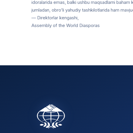
idoralarida emas, balki ushbu maqsadlarni baham k
jumladan, obroʻli yahudiy tashkilotlarida ham mavju
— Direktorlar kengashi,
Assembly of the World Diasporas