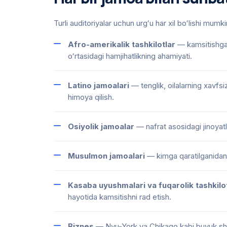
Turli auditoriyalar uchun urgʻu har xil boʻlishi mumki
Afro-amerikalik tashkilotlar
— kamsitishga 
oʻrtasidagi hamjihatlikning ahamiyati.
Latino jamoalari
— tenglik, oilalarning xavfsi
himoya qilish.
Osiyolik jamoalar
— nafrat asosidagi jinoyatl
Musulmon jamoalari
— kimga qaratilganidan 
Kasaba uyushmalari va fuqarolik tashkilot
hayotida kamsitishni rad etish.
Biznes
— Nyu-York va Chikago kabi buyuk shah