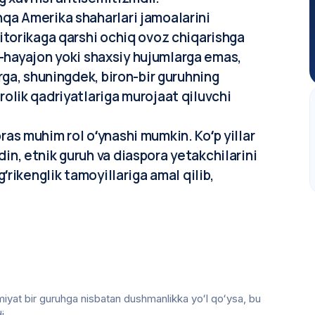
qa Amerika shaharlari jamoalarini
itorikaga qarshi ochiq ovoz chiqarishga
his-hayajon yoki shaxsiy hujumlarga emas,
rga, shuningdek, biron-bir guruhning
olik qadriyatlariga murojaat qiluvchi
as muhim rol oʻynashi mumkin. Koʻp yillar
n, etnik guruh va diaspora yetakchilarini
ʻrikenglik tamoyillariga amal qilib,
iyat bir guruhga nisbatan dushmanlikka yoʻl qoʻysa, bu
i.