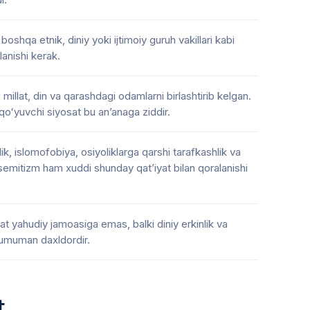
oshqa etnik, diniy yoki ijtimoiy guruh vakillari kabi
anishi kerak.
 millat, din va qarashdagi odamlarni birlashtirib kelgan.
l qoʻyuvchi siyosat bu anʼanaga ziddir.
ik, islomofobiya, osiyoliklarga qarshi tarafkashlik va
isemitizm ham xuddi shunday qatʼiyat bilan qoralanishi
t yahudiy jamoasiga emas, balki diniy erkinlik va
a umuman daxldordir.
t