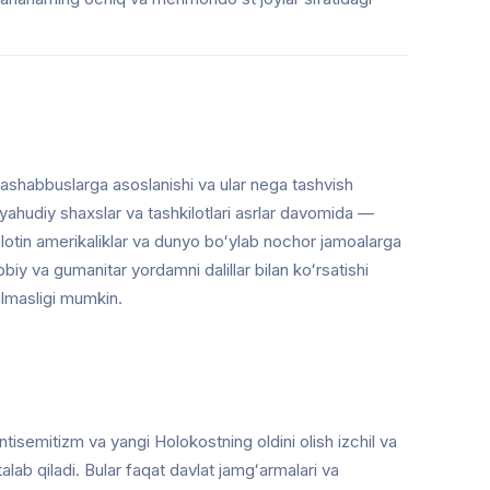
tashabbuslarga asoslanishi va ular nega tashvish
 yahudiy shaxslar va tashkilotlari asrlar davomida —
r, lotin amerikaliklar va dunyo boʻylab nochor jamoalarga
tibbiy va gumanitar yordamni dalillar bilan koʻrsatishi
ilmasligi mumkin.
antisemitizm va yangi Holokostning oldini olish izchil va
talab qiladi. Bular faqat davlat jamgʻarmalari va