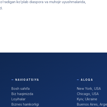
oʻradigan koʻplab diaspora va muhojir uyushmalarida,
d.
NAVIGATSIYA
ALOQA
Bosh sahifa
New York, USA
Biz haqimizda
Chicago, USA
Loyihalar
Kyiv, Ukraine
Biznes hamkorligi
Buenos Aires, Arge