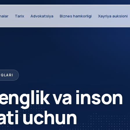
halar
Tarix
Advokatsiya
Biznes hamkorligi
Xayriya auksioni
UQLARI
tenglik va inson
ti uchun