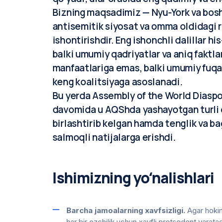
Bizning maqsadimiz — Nyu-York va bosh
antisemitik siyosat va omma oldidagi r
ishontirishdir. Eng ishonchli dalillar 
balki umumiy qadriyatlar va aniq faktla
manfaatlariga emas, balki umumiy fuqar
keng koalitsiyaga asoslanadi.
Bu yerda Assembly of the World Diaspor
davomida u AQShda yashayotgan turli di
birlashtirib kelgan hamda tenglik va bag
salmoqli natijalarga erishdi.
Ishimizning yoʻnalishlari
Barcha jamoalarning xavfsizligi.
Agar hokim
har bir ozchilik uchun xavfli pretsedent yaratad