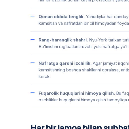
Qonun oldida tenglik.
Yahudiylar har qanday b
kamsitish va nafratdan bir xil himoyadan foydal
Rang-baranglik shahri.
Nyu-York tarixan turli
Boʻlinishni ragʻbatlantiruvchi yoki nafratga yoʻ
Nafratga qarshi izchillik.
Agar jamiyat irqchil
kamsitishning boshqa shakllarini qoralasa, ant
kerak.
Fuqarolik huquqlarini himoya qilish.
Bu faqa
ozchiliklar huquqlarini himoya qilish tamoyilig
Har bir jamoa bilan suhba