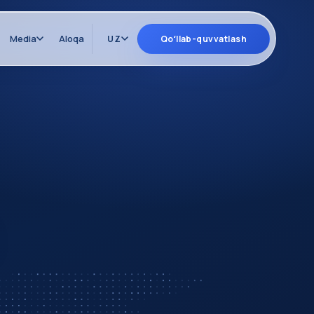
Media
Aloqa
UZ
Qoʻllab-quvvatlash