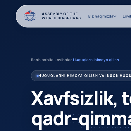
ASSEMBLY OF THE
Biz haqimizda
Loyi
WORLD DIASPORAS
Bosh sahifa
·
Loyihalar
·
Huquqlarni himoya qilish
HUQUQLARNI HIMOYA QILISH VA INSON HUQ
Xavfsizlik, 
qadr-qimma