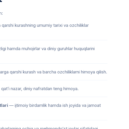
n:
qarshi kurashning umumiy tarixi va ozchiliklar
zligi hamda muhojirlar va diniy guruhlar huquqlarini
arga qarshi kurash va barcha ozchiliklarni himoya qilish.
qatʼi nazar, diniy nafratdan teng himoya.
lari
— ijtimoiy birdamlik hamda ish joyida va jamoat
arlarning ochiq va mehmondoʻst joylar sifatidagi