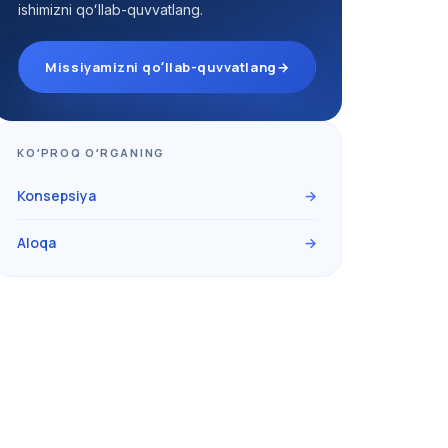
ishimizni qoʻllab-quvvatlang.
Missiyamizni qoʻllab-quvvatlang
→
KOʻPROQ OʻRGANING
Konsepsiya
→
Aloqa
→