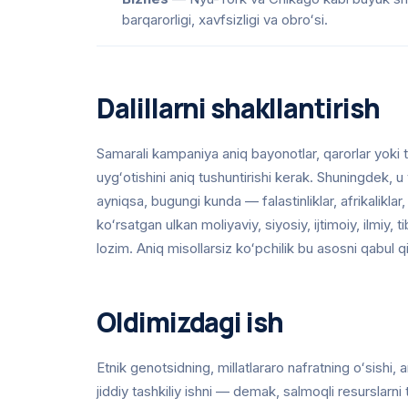
barqarorligi, xavfsizligi va obroʻsi.
Dalillarni shakllantirish
Samarali kampaniya aniq bayonotlar, qarorlar yoki 
uygʻotishini aniq tushuntirishi kerak. Shuningdek, u
ayniqsa, bugungi kunda — falastinliklar, afrikalikla
koʻrsatgan ulkan moliyaviy, siyosiy, ijtimoiy, ilmiy, 
lozim. Aniq misollarsiz koʻpchilik bu asosni qabul q
Oldimizdagi ish
Etnik genotsidning, millatlararo nafratning oʻsishi, 
jiddiy tashkiliy ishni — demak, salmoqli resurslarni 