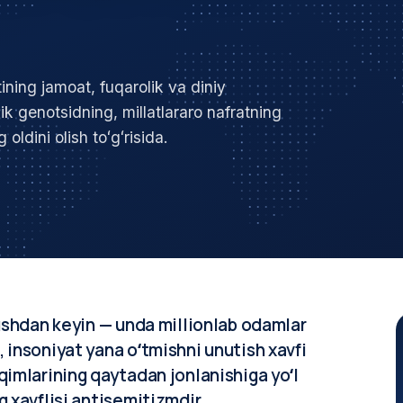
ning jamoat, fuqarolik va diniy
ik genotsidning, millatlararo nafratning
oldini olish toʻgʻrisida.
rushdan keyin — unda millionlab odamlar
 insoniyat yana oʻtmishni unutish xavfi
qimlarining qaytadan jonlanishiga yoʻl
g xavflisi antisemitizmdir.