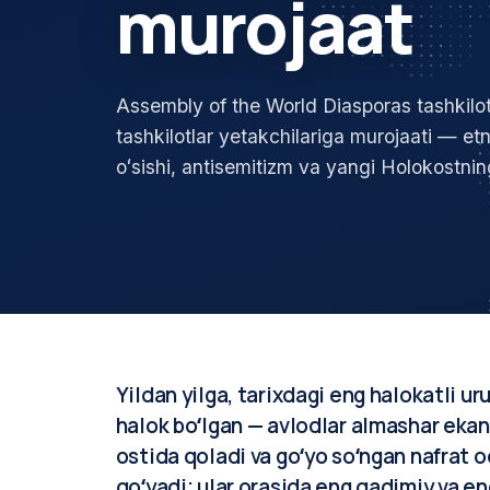
murojaat
Assembly of the World Diasporas tashkiloti
tashkilotlar yetakchilariga murojaati — etn
oʻsishi, antisemitizm va yangi Holokostning 
Yildan yilga, tarixdagi eng halokatli u
halok boʻlgan — avlodlar almashar ekan,
ostida qoladi va goʻyo soʻngan nafrat o
qoʻyadi; ular orasida eng qadimiy va en