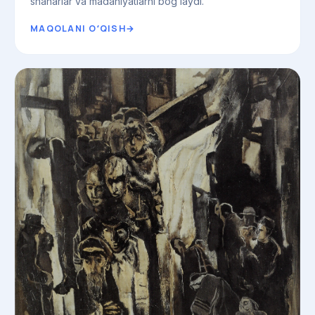
shaharlar va madaniyatlarni bogʻlaydi.
MAQOLANI OʻQISH
→