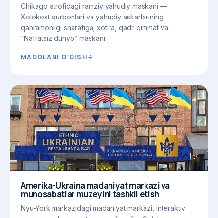
Chikago atrofidagi ramziy yahudiy maskani —
Xolokost qurbonlari va yahudiy askarlarining
qahramonligi sharafiga; xotira, qadr-qimmat va
“Nafratsiz dunyo” maskani.
MAQOLANI OʻQISH
→
Amerika-Ukraina madaniyat markazi va
munosabatlar muzeyini tashkil etish
Nyu-York markazidagi madaniyat markazi, interaktiv