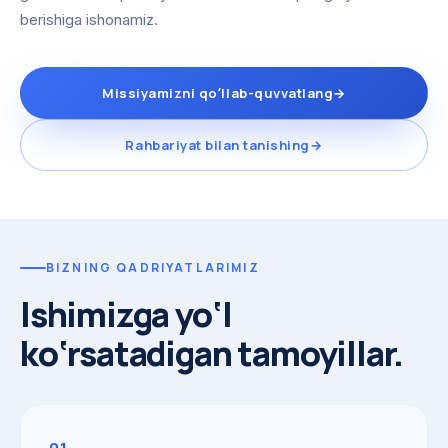
berishiga ishonamiz.
Missiyamizni qoʻllab-quvvatlang
→
Rahbariyat bilan tanishing
→
BIZNING QADRIYATLARIMIZ
Ishimizga yo‘l
ko‘rsatadigan tamoyillar.
01