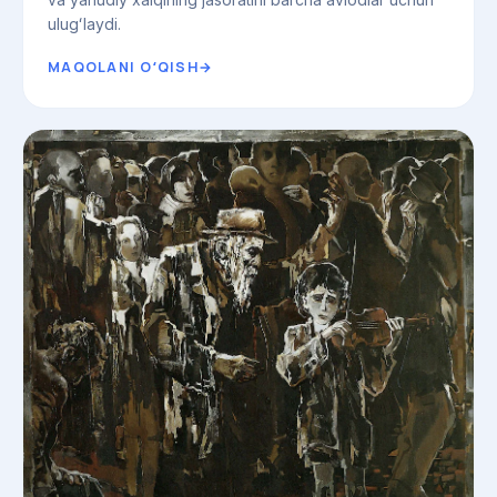
ulugʻlaydi.
MAQOLANI OʻQISH
→