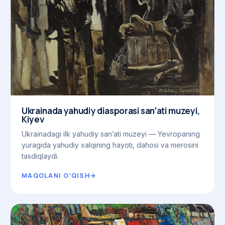
Ukrainada yahudiy diasporasi sanʼati muzeyi,
Kiyev
Ukrainadagi ilk yahudiy sanʼati muzeyi — Yevropaning
yuragida yahudiy xalqining hayoti, dahosi va merosini
tasdiqlaydi.
MAQOLANI OʻQISH
→