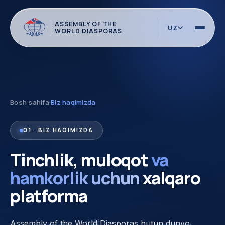
ASSEMBLY OF THE
UZ
WORLD DIASPORAS
Bosh sahifa
·
Biz haqimizda
01 · BIZ HAQIMIZDA
Tinchlik, muloqot
va
hamkorlik uchun
xalqaro
platforma
Assembly of the World Diasporas butun dunyo