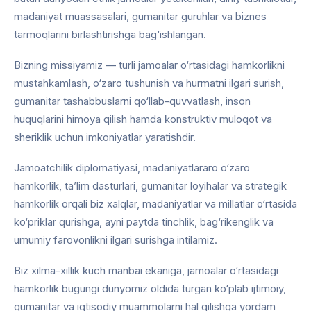
madaniyat muassasalari, gumanitar guruhlar va biznes
tarmoqlarini birlashtirishga bag‘ishlangan.
Bizning missiyamiz — turli jamoalar o‘rtasidagi hamkorlikni
mustahkamlash, o‘zaro tushunish va hurmatni ilgari surish,
gumanitar tashabbuslarni qo‘llab-quvvatlash, inson
huquqlarini himoya qilish hamda konstruktiv muloqot va
sheriklik uchun imkoniyatlar yaratishdir.
Jamoatchilik diplomatiyasi, madaniyatlararo o‘zaro
hamkorlik, ta’lim dasturlari, gumanitar loyihalar va strategik
hamkorlik orqali biz xalqlar, madaniyatlar va millatlar o‘rtasida
ko‘priklar qurishga, ayni paytda tinchlik, bag‘rikenglik va
umumiy farovonlikni ilgari surishga intilamiz.
Biz xilma-xillik kuch manbai ekaniga, jamoalar o‘rtasidagi
hamkorlik bugungi dunyomiz oldida turgan ko‘plab ijtimoiy,
gumanitar va iqtisodiy muammolarni hal qilishga yordam