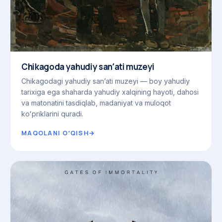
Chikagoda yahudiy sanʼati muzeyi
Chikagodagi yahudiy sanʼati muzeyi — boy yahudiy
tarixiga ega shaharda yahudiy xalqining hayoti, dahosi
va matonatini tasdiqlab, madaniyat va muloqot
koʻpriklarini quradi.
MAQOLANI OʻQISH
→