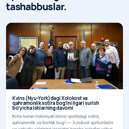
tashabbuslar.
Kvins (Nyu-York)dagi Xolokost va
qahramonlik xotira bogʻini ilgari surish
boʻyicha ishlarning davomi
Kvins tuman hokimiyati binosi qoshidagi xotira,
qahramonlik va tinchlik bogʻi — Xolokost qurbonlarini
va yahudiy xalqining jasoratini barcha avlodlar uchun