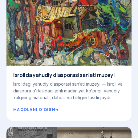
Isroilda yahudiy diasporasi sanʼati muzeyi
Isroildagi yahudiy diasporasi sanʼati muzeyi — Isroil va
diaspora oʻrtasidagi jonli madaniyat koʻprigi, yahudiy
xalqining matonati, dahosi va birligini tasdiqlaydi.
MAQOLANI OʻQISH
→