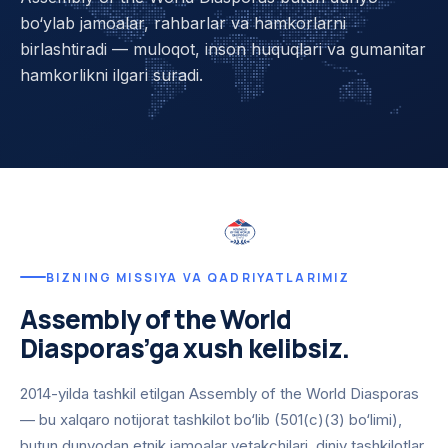
bo‘ylab jamoalar, rahbarlar va hamkorlarni
birlashtiradi — muloqot, inson huquqlari va gumanitar
hamkorlikni ilgari suradi.
BIZNING MISSIYA VA QADRIYATLARIMIZ
Assembly of the World
Diasporas’ga xush kelibsiz.
2014-yilda tashkil etilgan Assembly of the World Diasporas
— bu xalqaro notijorat tashkilot bo‘lib (501(c)(3) bo‘limi),
butun dunyodan etnik jamoalar yetakchilari, diniy tashkilotlar,