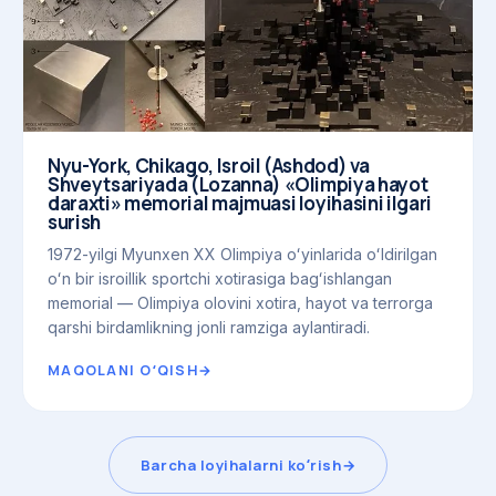
Nyu-York, Chikago, Isroil (Ashdod) va
Shveytsariyada (Lozanna) «Olimpiya hayot
daraxti» memorial majmuasi loyihasini ilgari
surish
1972-yilgi Myunxen XX Olimpiya oʻyinlarida oʻldirilgan
oʻn bir isroillik sportchi xotirasiga bagʻishlangan
memorial — Olimpiya olovini xotira, hayot va terrorga
qarshi birdamlikning jonli ramziga aylantiradi.
MAQOLANI OʻQISH
→
Barcha loyihalarni koʻrish
→