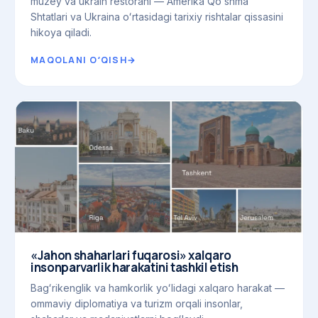
muzey va ukrain restorani — Amerika Qoʻshma
Shtatlari va Ukraina oʻrtasidagi tarixiy rishtalar qissasini
hikoya qiladi.
MAQOLANI OʻQISH
→
«Jahon shaharlari fuqarosi» xalqaro
insonparvarlik harakatini tashkil etish
Bagʻrikenglik va hamkorlik yoʻlidagi xalqaro harakat —
ommaviy diplomatiya va turizm orqali insonlar,