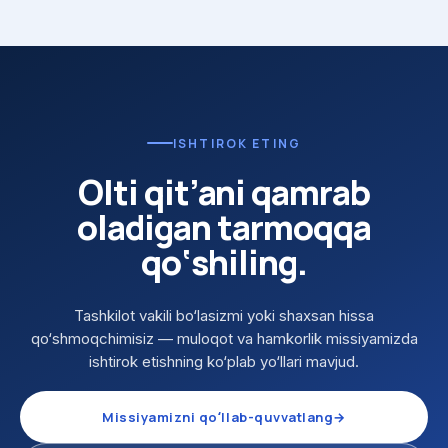
ISHTIROK ETING
Olti qit’ani qamrab
oladigan tarmoqqa
qo‘shiling.
Tashkilot vakili bo‘lasizmi yoki shaxsan hissa
qo‘shmoqchimisiz — muloqot va hamkorlik missiyamizda
ishtirok etishning ko‘plab yo‘llari mavjud.
Missiyamizni qoʻllab-quvvatlang
→