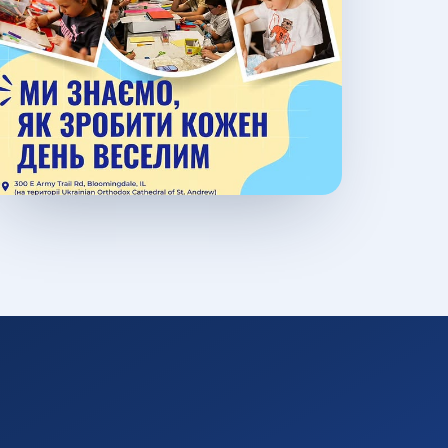
Tadbirga oʻtish
→