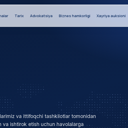
halar
Tarix
Advokatsiya
Biznes hamkorligi
Xayriya auksioni
rimiz va ittifoqchi tashkilotlar tomonidan
h va ishtirok etish uchun havolalarga