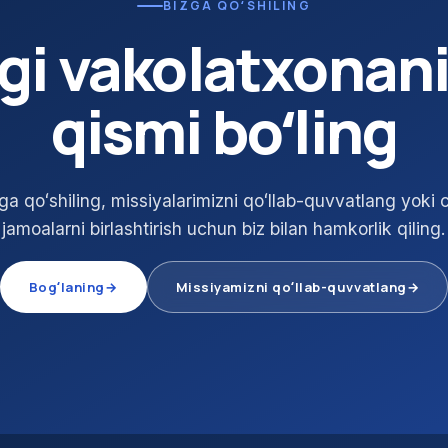
BIZGA QOʻSHILING
gi vakolatxonani
qismi boʻling
ga qoʻshiling, missiyalarimizni qoʻllab-quvvatlang yoki 
jamoalarni birlashtirish uchun biz bilan hamkorlik qiling.
Bogʻlaning
→
Missiyamizni qoʻllab-quvvatlang
→