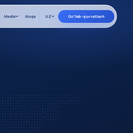
Media
Aloqa
UZ
Qoʻllab-quvvatlash