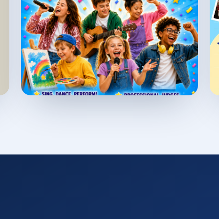
Tadbirga oʻtish
→