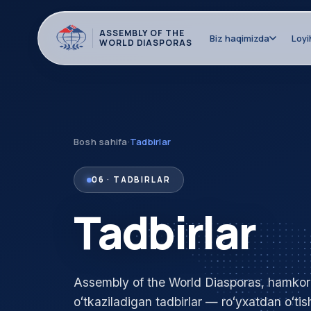
ASSEMBLY OF THE
Biz haqimizda
Loyi
WORLD DIASPORAS
Bosh sahifa
·
Tadbirlar
06 · TADBIRLAR
Tadbirlar
Assembly of the World Diasporas, hamkorla
oʻtkaziladigan tadbirlar — roʻyxatdan oʻtis