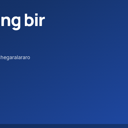
ng bir
chegaralararo