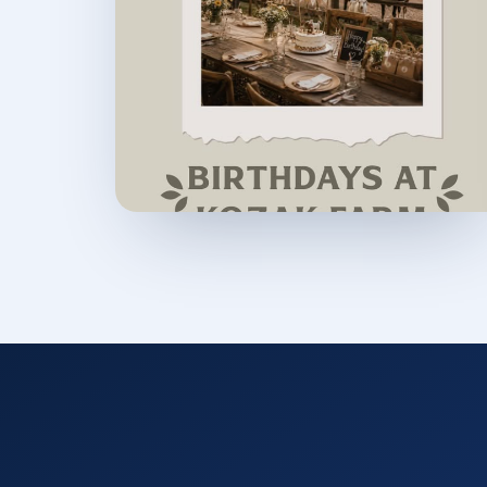
Tadbirga oʻtish
→