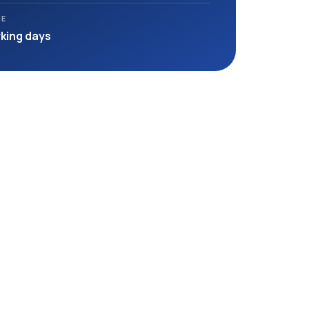
ME
rking days