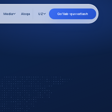
Media
Aloqa
UZ
Qoʻllab-quvvatlash