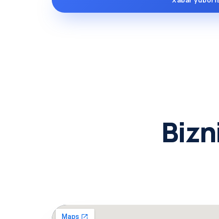
Xabar yubori
Bizn