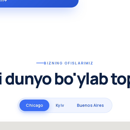
sh
→
BIZNING OFISLARIMIZ
i dunyo bo'ylab to
Chicago
Kyiv
Buenos Aires