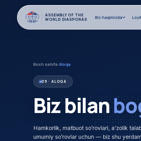
ASSEMBLY OF THE
Biz haqimizda
Loyi
WORLD DIASPORAS
Bosh sahifa
·
Aloqa
09 · ALOQA
Biz bilan
bo
Hamkorlik, matbuot soʻrovlari, aʼzolik talab
umumiy soʻrovlar uchun — biz shu yerdam