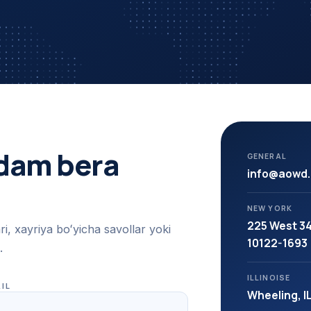
rdam bera
GENERAL
info@aowd.
NEW YORK
225 West 34
ri, xayriya boʻyicha savollar yoki
10122-1693
.
ILLINOISE
IL
Wheeling, I