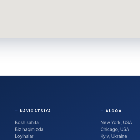
NAVIGATSIYA
ALOQA
Bosh sahifa
New York, USA
Biz haqimizda
Chicago, USA
Loyihalar
Kyiv, Ukraine