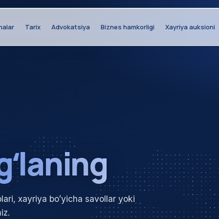
halar
Tarix
Advokatsiya
Biznes hamkorligi
Xayriya auksioni
gʻlaning
lari, xayriya boʻyicha savollar yoki
iz.