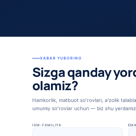
XABAR YUBORING
Sizga qanday yo
olamiz?
Hamkorlik, matbuot soʻrovlari, aʼzolik talabla
umumiy soʻrovlar uchun — biz shu yerdamiz
ISM-FAMILIYA
EMA